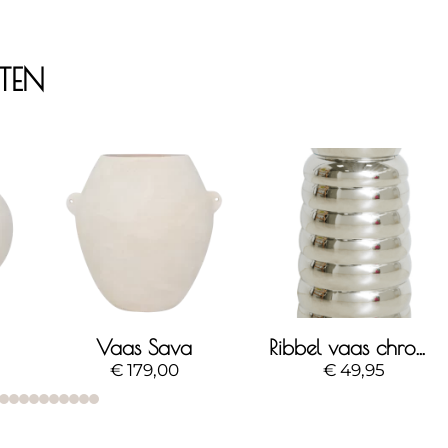
CTEN
Vaas Sava
Ribbel vaas chrome
€
179,00
€
49,95