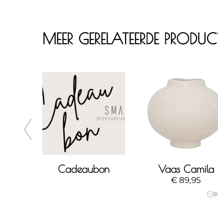
MEER GERELATEERDE PRODU
Perlato object - large
Cadeaubon
Vaas Camila
€
89,95