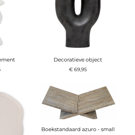
cement
Decoratieve object
5
€
69,95
Boekstandaard azuro - small