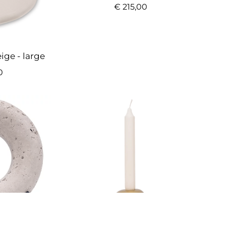
€
215,00
ige - large
0