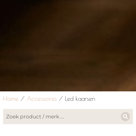
Home
/
Accessoires
/ Led kaarsen