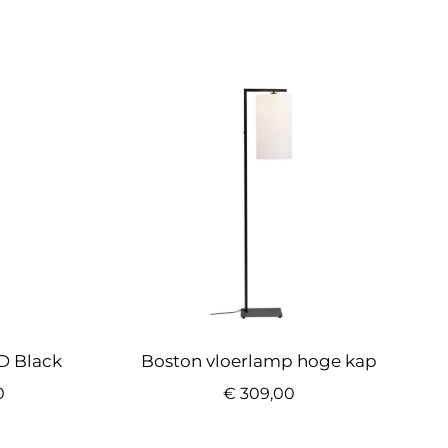
D Black
Boston vloerlamp hoge kap
0
€
309,00