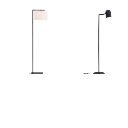
Boston vloerlamp lage kap
Marseille vl
€
289,00
€
237,0
←
1