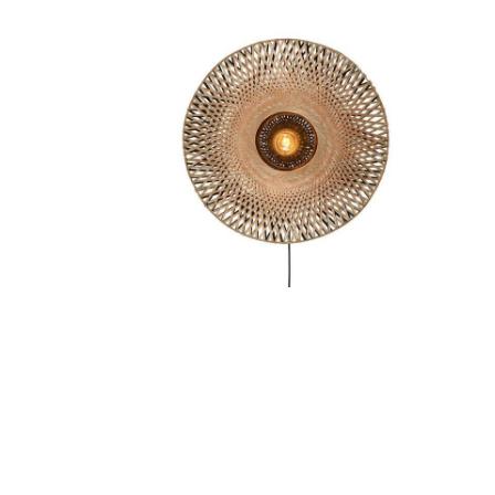
oerlamp
Wandlamp bamboe
Kalimantan S,M,L
0
2