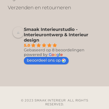
Verzenden en retourneren
Smaak Interieurstudio -
Interieurontwerp & Interieur
design
5.0
Gebaseerd op 8 beoordelingen
powered by
G
o
o
g
l
e
beoordeel ons op
© 2023 SMAAK INTERIEUR ALL RIGHTS
RESERVED.