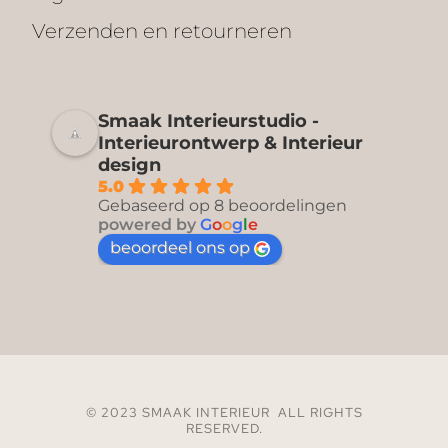
Verzenden en retourneren
Smaak Interieurstudio -
Interieurontwerp & Interieur
design
5.0
Gebaseerd op 8 beoordelingen
powered by
G
o
o
g
l
e
beoordeel ons op
© 2023 SMAAK INTERIEUR ALL RIGHTS
RESERVED.