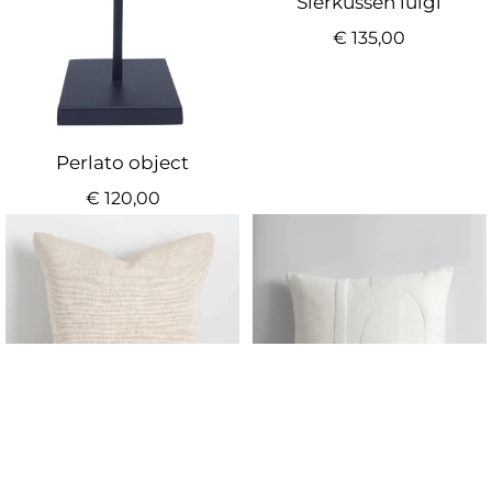
Sierkussen luigi
€
135,00
Perlato object
€
120,00
Sierkussen magnus
Sierkussen Andes
€
125,00