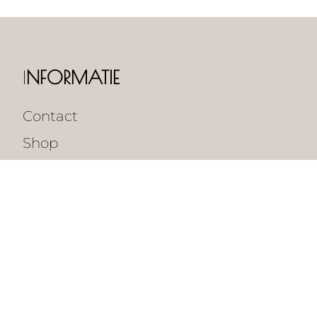
I
NFORMATIE
Contact
Shop
ALGEMENE PAGINA'S
Tarieven
Klantenservice
Vacatures
Algemene voorwaarden