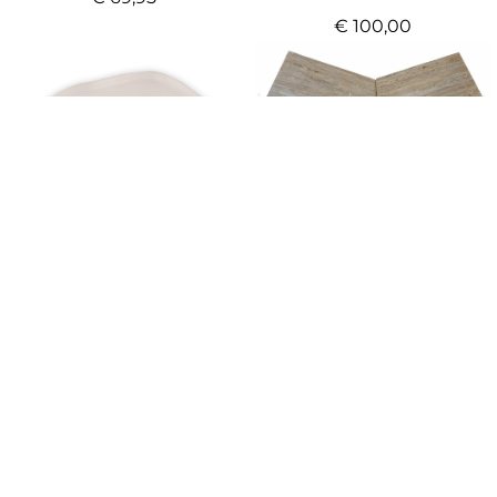
€
100,00
Boekstandaard azuro -
small
€
215,00
Dienblad suea beige -
large
€
170,00