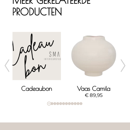
PRODUCTEN
erlato object - large
Cadeaubon
Vaas Camila
€
89,95