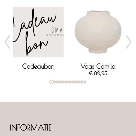
erlato object - large
Cadeaubon
Vaas Camila
€
89,95
I
NFORMATIE