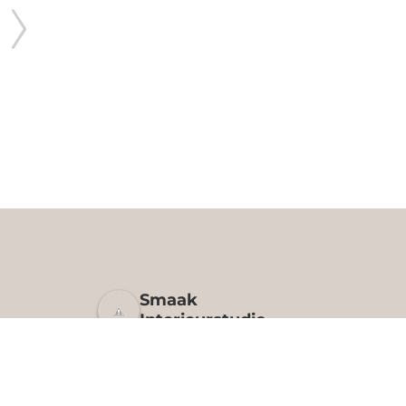
Organische vaas bruin
Glazen kandelaar
€
59,95
€
39,95
Smaak
Interieurstudio -
Interieurontwerp &
Interieur design
5.0
Gebaseerd op 8