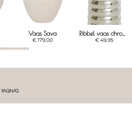
Vaas Sava
Ribbel vaas chrome
€
179,00
€
49,95
 PAGINA'S
en
nservice
res