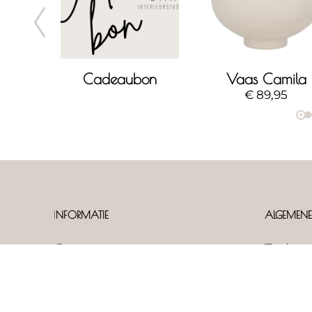
Perlato object - large
Cadeaubon
Vaas Camila
€
89,95
I
NFORMATIE
ALGEMENE
Contact
Tariev
Shop
Klante
Vacatu