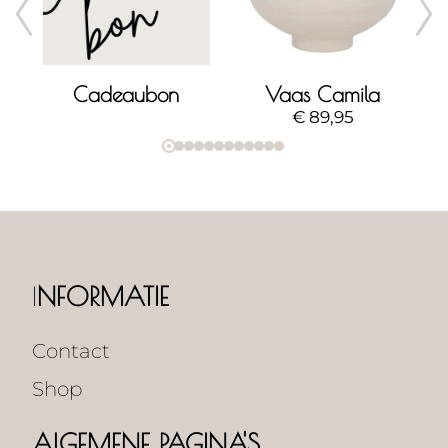
erlato object - large
Cadeaubon
Vaas Camila
€
89,95
I
NFORMATIE
Contact
Shop
ALGEMENE PAGINA'S