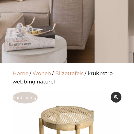
Home
/
Wonen
/
Bijzettafels
/ kruk retro
webbing naturel
Aanbieding!