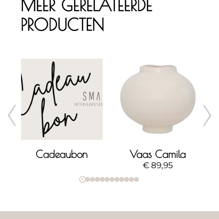
MEER GERELATEERDE
PRODUCTEN
erlato object - large
Cadeaubon
Vaas Camila
€
89,95