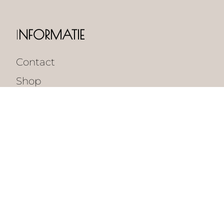
I
NFORMATIE
Contact
Shop
ALGEMENE PAGINA'S
Tarieven
Klantenservice
Vacatures
Algemene voorwaarden
Verzenden en retourneren